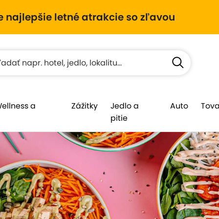
e najlepšie letné atrakcie so zľavou
Wellness a
Zážitky
Jedlo a
Auto
Tova
pitie