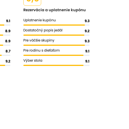
Rezervácia a uplatnenie kupónu
Uplatnenie kupónu
9.1
9.3
Dostatočný popis jedál
8.9
9.2
Pre väčšie skupiny
8.9
9.3
Pre rodinu s dieťaťom
8.7
9.1
Výber stola
9.2
9.1