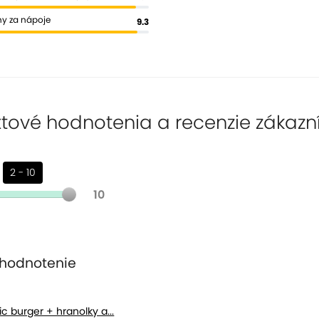
y za nápoje
9.3
tové hodnotenia a recenzie zákazn
2 - 10
10
hodnotenie
c burger + hranolky a...