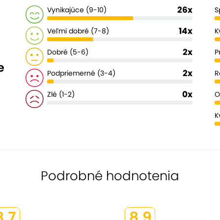
26x
Vynikajúce (9-10)
S
14x
Veľmi dobré (7-8)
K
2x
Dobré (5-6)
P
e
2x
Podpriemerné (3-4)
R
0x
Zlé (1-2)
O
K
Podrobné hodnotenia
8,7
8,9