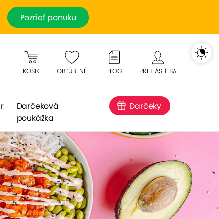
Pozrieť ponuku
KOŠÍK
OBĽÚBENÉ
BLOG
PRIHLÁSIŤ SA
r
Darčeková
Darčeky
poukážka