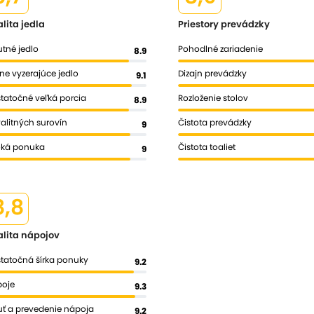
lita jedla
Priestory prevádzky
tné jedlo
Pohodlné zariadenie
8.9
ne vyzerajúce jedlo
Dizajn prevádzky
9.1
tatočné veľká porcia
Rozloženie stolov
8.9
valitných surovín
Čistota prevádzky
9
oká ponuka
Čistota toaliet
9
8,8
alita nápojov
tatočná šírka ponuky
9.2
oje
9.3
ť a prevedenie nápoja
9.2