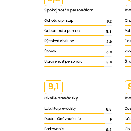
Spokojnosť s personálom
Kva
Ochota a prístup
Chu
9.2
Odbornosť a pomoc
Pek
8.8
Rýchlosť obsluhy
Dos
8.9
Úsmev
Z k
8.9
Upravenosť personálu
Šir
8.9
9,1
Okolie prevádzky
Kv
Lokalita prevádzky
Dos
8.8
Dostatočné značenie
Náp
9
Parkovanie
Chu
8.8