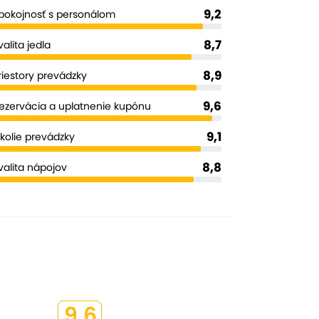
9,2
pokojnosť s personálom
8,7
valita jedla
8,9
riestory prevádzky
9,6
ezervácia a uplatnenie kupónu
9,1
kolie prevádzky
8,8
valita nápojov
9,6