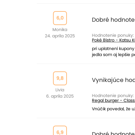
6,0
Dobré hodnote
Monika
Hodnotenie ponuky:
24. apríla 2025
Poké Bistro - Katsu K
pri uplatnení kupony
jedla som aj lepšie 
9,8
Vynikajúce ho
Livia
Hodnotenie ponuky:
6. apríla 2025
Regal burger - Classi
Vnúčik povedal, že 
6,9
Dobré hodnote