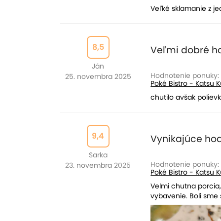
Veľké sklamanie z je
8,5
Veľmi dobré h
Ján
Hodnotenie ponuky:
25. novembra 2025
Poké Bistro - Katsu K
chutilo avšak poliev
9,4
Vynikajúce ho
Sarka
Hodnotenie ponuky:
23. novembra 2025
Poké Bistro - Katsu K
Velmi chutna porcia,
vybavenie. Boli sme 