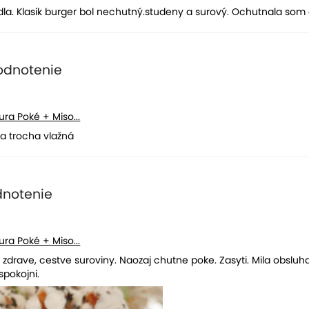
dla. Klasik burger bol nechutný.studeny a surový. Ochutnala som
odnotenie
ura Poké + Miso...
ka trocha vlažná
dnotenie
ura Poké + Miso...
 zdrave, cestve suroviny. Naozaj chutne poke. Zasyti. Mila obsluh
spokojni.