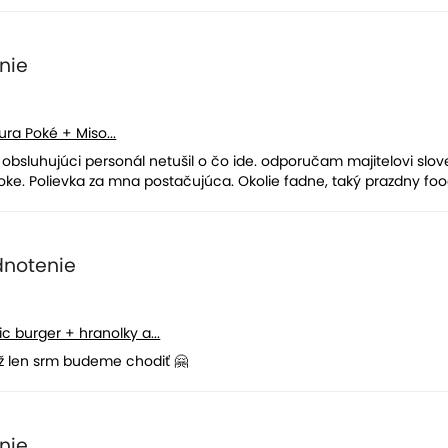
nie
ura Poké + Miso...
 obsluhujúci personál netušil o čo ide. odporučam majitelovi slo
poke. Polievka za mna postačujúca. Okolie fadne, taký prazdny foo
dnotenie
c burger + hranolky a...
už len srm budeme chodiť 🤗
nie