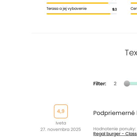
Terasa a jej vybavenie
Cen
9.1
Tex
Filter:
2
4,9
Podpriemerné 
Iveta
Hodnotenie ponuky:
27. novembra 2025
Regal burger - Classi