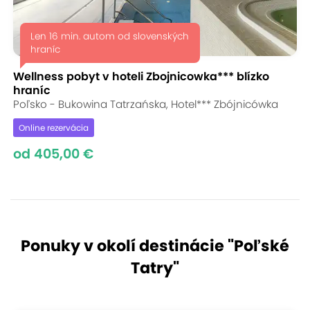
Len 16 min. autom od slovenských
hraníc
Wellness pobyt v hoteli Zbojnicowka*** blízko
hraníc
Poľsko - Bukowina Tatrzańska, Hotel*** Zbójnicówka
Online rezervácia
od 405,00 €
Ponuky v okolí destinácie "
Poľské
Tatry
"