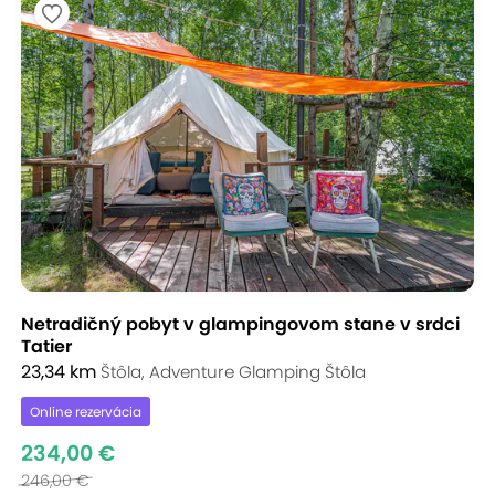
Netradičný pobyt v glampingovom stane v srdci
Tatier
23,34 km
Štôla, Adventure Glamping Štôla
Online rezervácia
234,00 €
246,00 €