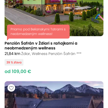
Priamo pod Belianskymi Tatrami s
neobmedzeným wellness!
Penzión Šafrán v Ždiari s raňajkami a
neobmedzeným wellness
21,84 km
Ždiar, Wellness Penzión Šafrán ***
39 % zľava
od 109,00 €