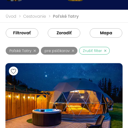
Úvod
Cestovanie
Poľské Tatry
Filtrovať
Zoradiť
Mapa
Poľské Tatry
pre psíčkarov
Zrušiť filter