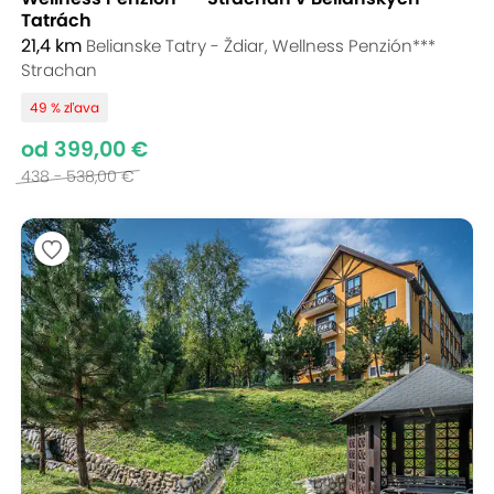
Tatrách
21,4 km
Belianske Tatry - Ždiar, Wellness Penzión***
Strachan
49 % zľava
od 399,00 €
438 - 538,00 €