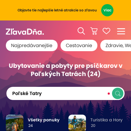
Objavte tie najlepšie letné atrakcie so zľavou
Viac
Najpredávanejšie
Cestovanie
Zdravie, W
Ubytovanie a pobyty pre psíčkarov v
Poľských Tatrách (24)
Poľské Tatry
Všetky ponuky
Turistika a Hory
24
20