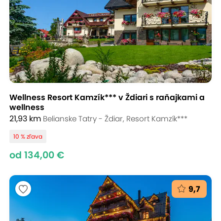
Wellness Resort Kamzík*** v Ždiari s raňajkami a
wellness
21,93 km
Belianske Tatry - Ždiar, Resort Kamzík***
10 % zľava
od 134,00 €
9,7