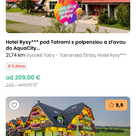
Hotel Rysy*** pod Tatrami s polpenziou a zľavou
do AquaCity...
21,74 km
Vysoké Tatry - Tatranská Štrba, Hotel Rysy***
8 % zľava
od 209,00 €
249 - 499,00 €
9,9