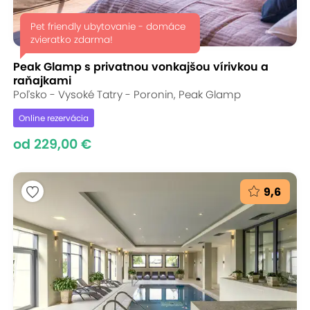
Pet friendly ubytovanie - domáce
zvieratko zdarma!
Peak Glamp s privatnou vonkajšou vírivkou a
raňajkami
Poľsko - Vysoké Tatry - Poronin, Peak Glamp
Online rezervácia
od 229,00 €
9,6