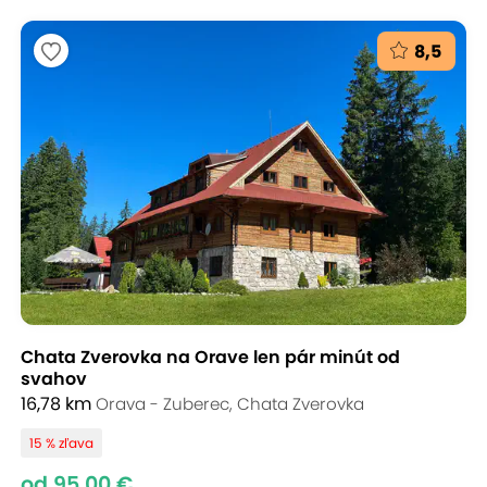
8,5
Chata Zverovka na Orave len pár minút od
svahov
16,78 km
Orava - Zuberec, Chata Zverovka
15 % zľava
od 95,00 €