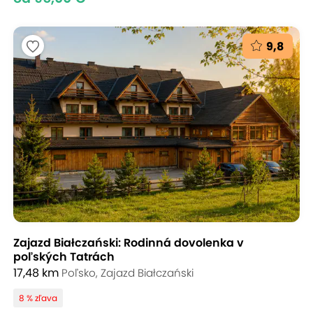
9,8
Zajazd Białczański: Rodinná dovolenka v
poľských Tatrách
17,48 km
Poľsko, Zajazd Białczański
8 % zľava