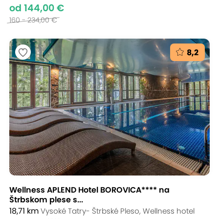
od 144,00 €
160 - 234,00 €
8,2
Wellness APLEND Hotel BOROVICA**** na
Štrbskom plese s...
18,71 km
Vysoké Tatry- Štrbské Pleso, Wellness hotel