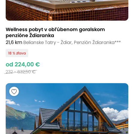
Wellness pobyt v obľúbenom goralskom
penzióne Ždiaranka
21,6 km
Belianske Tatry - Ždiar, Penzión Ždiaranka***
18 % zľava
od 224,00 €
232 - 632,50 €