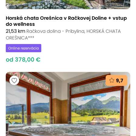
Horská chata Orešnica v Račkovej Doline + vstup
do wellness
21,53 km
Račkova dolina - Pribylina, HORSKÁ CHATA
OREŠNICA***
Online rezervácia
od 378,00 €
9,7