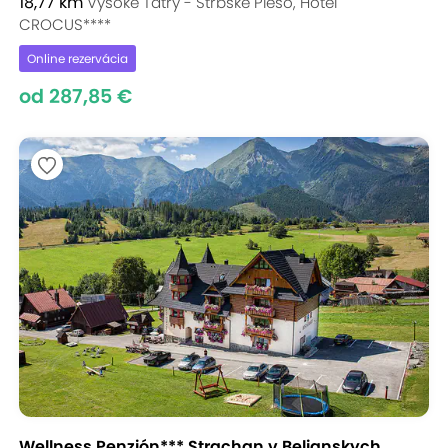
18,77 km
Vysoké Tatry - Štrbské Pleso, Hotel
CROCUS****
Online rezervácia
od 287,85 €
Wellness Penzión*** Strachan v Belianskych