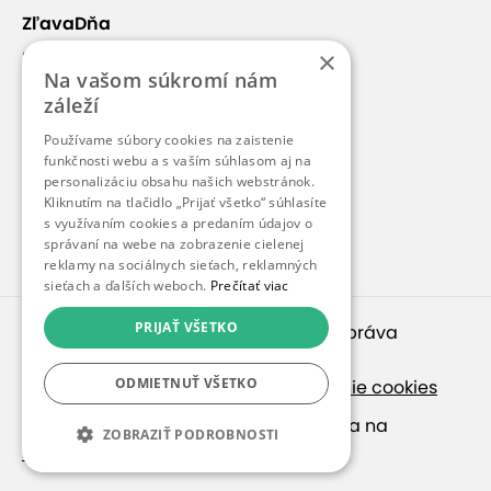
ZľavaDňa
×
Náš príbeh
Na vašom súkromí nám
Kontakt
záleží
Kariéra
Používame súbory cookies na zaistenie
Blog
funkčnosti webu a s vaším súhlasom aj na
personalizáciu obsahu našich webstránok.
Pre médiá
Kliknutím na tlačidlo „Prijať všetko“ súhlasíte
s využívaním cookies a predaním údajov o
Pre partnerov
správaní na webe na zobrazenie cielenej
reklamy na sociálnych sieťach, reklamných
sieťach a ďalších weboch.
Prečítať viac
PRIJAŤ VŠETKO
© 2010 – 2026
inspirago s. r. o.
. Všetky práva
vyhradené.
ODMIETNUŤ VŠETKO
Ochrana osobných údajov
|
Nastavenie cookies
Ak hľadáte ponuky v češtine, pozrite sa na
ZOBRAZIŤ PODROBNOSTI
SlevaDne.cz
.