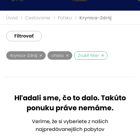
Úvod
Cestovanie
Poľsko
Krynica-Zdrój
Filtrovať
Krynica-Zdrój
chata
Zrušiť filter
Hľadali sme, čo to dalo. Takúto
ponuku práve nemáme.
Veríme, že si vyberiete z našich
najpredávanejších pobytov