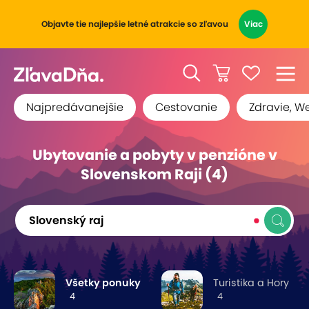
Objavte tie najlepšie letné atrakcie so zľavou
Viac
Najpredávanejšie
Cestovanie
Zdravie, W
Ubytovanie a pobyty v penzióne v
Slovenskom Raji (4)
Slovenský raj
Všetky ponuky
Turistika a Hory
4
4