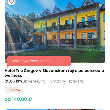
Dieťa do 12 rokov v cene!
Hotel Trio Čingov v Slovenskom raji s polpenziou a
wellness
20,66 km
Slovenský raj - Smižany, Hotel Trio
10 % zľava
od 140,00 €