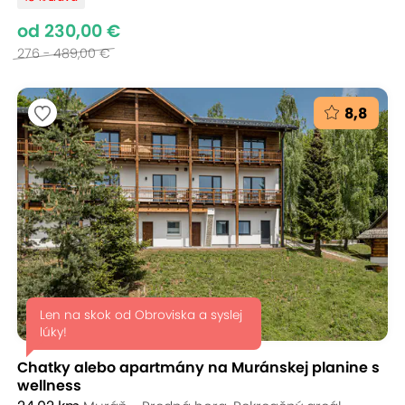
od 230,00 €
276 - 489,00 €
8,8
Len na skok od Obroviska a syslej
lúky!
Chatky alebo apartmány na Muránskej planine s
wellness