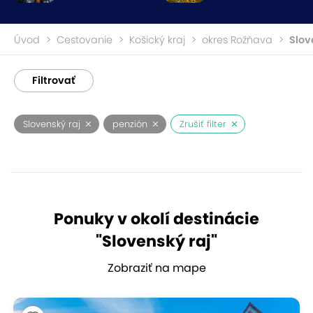
Úvod
Cestovanie
Košický kraj
okres Rožňava
Slov
Filtrovať
Slovenský raj
penzión
Zrušiť filter
Ponuky v okolí destinácie
"
Slovenský raj
"
Zobraziť na mape