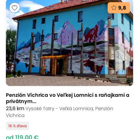
9,8
Penzión Víchrica vo Veľkej Lomnici s raňajkami a
privátnym...
23,6 km
Vysoké Tatry - Veľká Lomnica, Penzión
Víchrica
16 % zľava
od 119,00 €