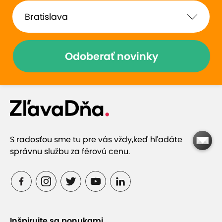
Odoberať novinky
S radosťou sme tu pre vás vždy,
keď hľadáte
správnu službu za férovú cenu.
Inšpirujte sa ponukami