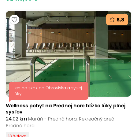
8,8
Len na skok od Obroviska a syslej
lúky!
Wellness pobyt na Prednej hore blízko lúky plnej
sysľov
24,02 km
Muráň - Predná hora, Rekreačný areál
Predná hora
18 % zľava