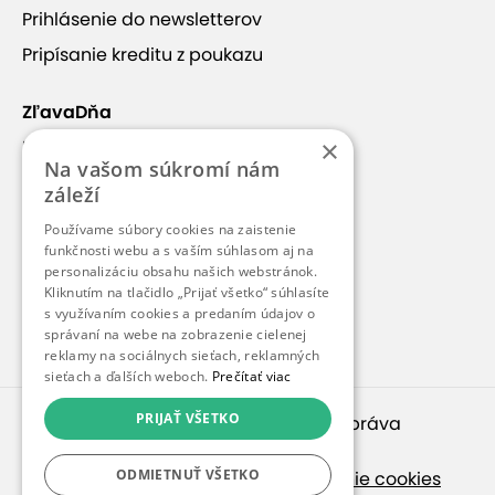
Prihlásenie do newsletterov
Pripísanie kreditu z poukazu
ZľavaDňa
×
Náš príbeh
Na vašom súkromí nám
Kontakt
záleží
Kariéra
Používame súbory cookies na zaistenie
Blog
funkčnosti webu a s vaším súhlasom aj na
personalizáciu obsahu našich webstránok.
Pre médiá
Kliknutím na tlačidlo „Prijať všetko“ súhlasíte
s využívaním cookies a predaním údajov o
Pre partnerov
správaní na webe na zobrazenie cielenej
reklamy na sociálnych sieťach, reklamných
sieťach a ďalších weboch.
Prečítať viac
PRIJAŤ VŠETKO
© 2010 – 2026
inspirago s. r. o.
. Všetky práva
vyhradené.
ODMIETNUŤ VŠETKO
Ochrana osobných údajov
|
Nastavenie cookies