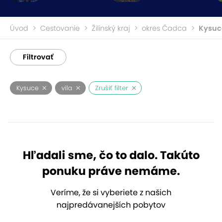
Úvod
Cestovanie
Žilinský kraj
okres Čadca
Kysuc
Filtrovať
Kysuce
vila
Zrušiť filter
Hľadali sme, čo to dalo. Takúto
ponuku práve nemáme.
Veríme, že si vyberiete z našich
najpredávanejších pobytov