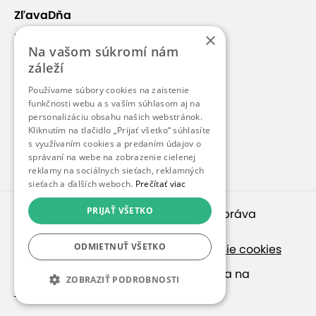
ZľavaDňa
×
Náš príbeh
Na vašom súkromí nám
Kontakt
záleží
Kariéra
Používame súbory cookies na zaistenie
Blog
funkčnosti webu a s vaším súhlasom aj na
personalizáciu obsahu našich webstránok.
Pre médiá
Kliknutím na tlačidlo „Prijať všetko“ súhlasíte
s využívaním cookies a predaním údajov o
Pre partnerov
správaní na webe na zobrazenie cielenej
reklamy na sociálnych sieťach, reklamných
sieťach a ďalších weboch.
Prečítať viac
PRIJAŤ VŠETKO
© 2010 – 2026
inspirago s. r. o.
. Všetky práva
vyhradené.
ODMIETNUŤ VŠETKO
Ochrana osobných údajov
|
Nastavenie cookies
Ak hľadáte ponuky v češtine, pozrite sa na
ZOBRAZIŤ PODROBNOSTI
SlevaDne.cz
.