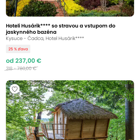
Hoteli Husárik**** so stravou a vstupom do
jaskynného bazéna
Kysuce - Čadca, Hotel Husárik****
25 % zľava
od 237,00 €
318 - 780,00 €