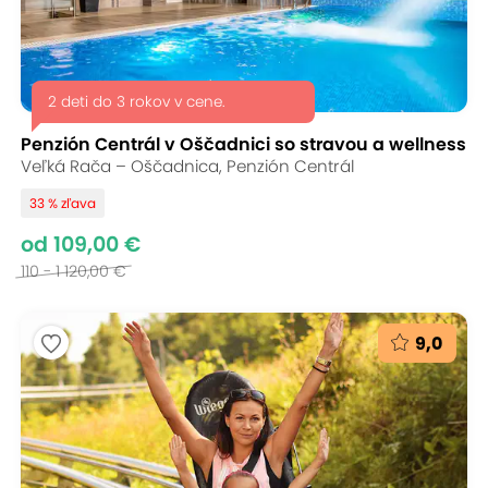
2 deti do 3 rokov v cene.
Penzión Centrál v Oščadnici so stravou a wellness
Veľká Rača – Oščadnica, Penzión Centrál
33 % zľava
od 109,00 €
110 - 1 120,00 €
9,0