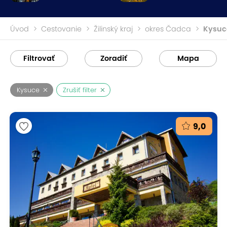
Úvod
Cestovanie
Žilinský kraj
okres Čadca
Kysuc
Filtrovať
Zoradiť
Mapa
Kysuce
Zrušiť filter
9,0