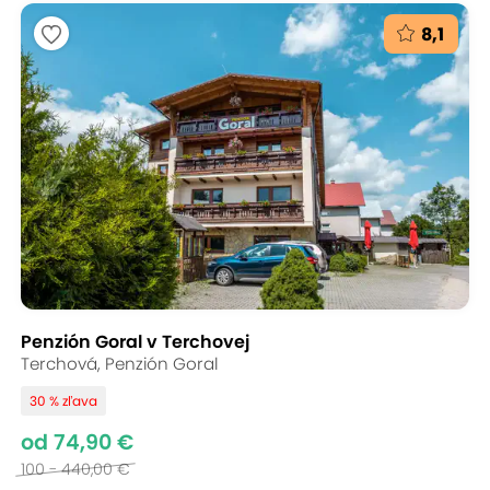
8,1
Penzión Goral v Terchovej
Terchová, Penzión Goral
30 % zľava
od 74,90 €
100 - 440,00 €