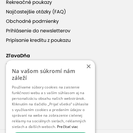
Rekreačné poukazy
Najčastejšie otázky (FAQ)
Obchodné podmienky
Prihlásenie do newsletterov
Pripísanie kreditu z poukazu
ZľavaDňa
×
Náš príbeh
Na vašom súkromí nám
Kontakt
záleží
Kariéra
Používame súbory cookies na zaistenie
Blog
funkčnosti webu a s vaším súhlasom aj na
personalizáciu obsahu našich webstránok.
Pre médiá
Kliknutím na tlačidlo „Prijať všetko“ súhlasíte
s využívaním cookies a predaním údajov o
Pre partnerov
správaní na webe na zobrazenie cielenej
reklamy na sociálnych sieťach, reklamných
sieťach a ďalších weboch.
Prečítať viac