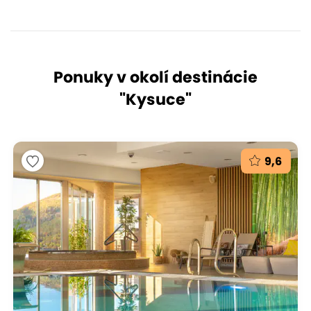
Ponuky v okolí destinácie
"
Kysuce
"
9,6