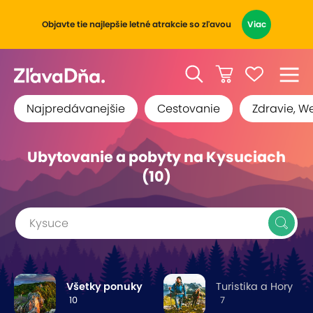
Objavte tie najlepšie letné atrakcie so zľavou
Viac
Najpredávanejšie
Cestovanie
Zdravie, W
Ubytovanie a pobyty na Kysuciach
(10)
Kysuce
Všetky ponuky
Turistika a Hory
10
7