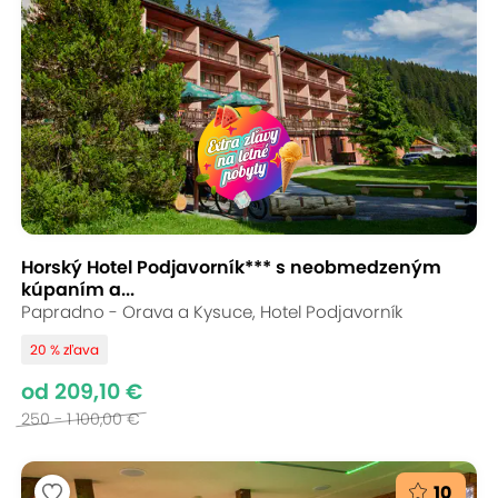
Horský Hotel Podjavorník*** s neobmedzeným
kúpaním a...
Papradno - Orava a Kysuce, Hotel Podjavorník
20 % zľava
od 209,10 €
250 - 1 100,00 €
10