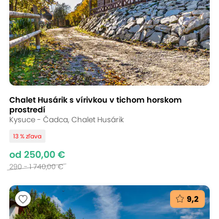
Chalet Husárik s vírivkou v tichom horskom
prostredí
Kysuce - Čadca, Chalet Husárik
13 % zľava
od 250,00 €
290 - 1 740,00 €
9,2