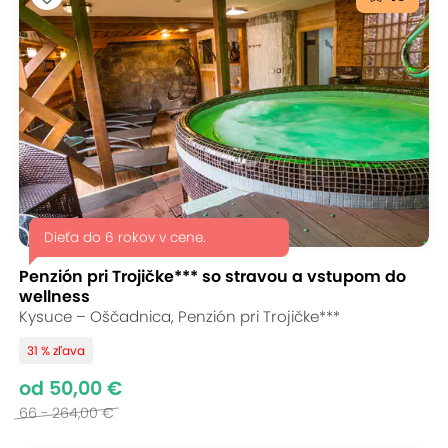
Dieťa do 6 rokov v cene.
Penzión pri Trojičke*** so stravou a vstupom do
wellness
Kysuce – Oščadnica, Penzión pri Trojičke***
31 % zľava
od 50,00 €
66 - 264,00 €