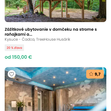
Zážitkové ubytovanie v domčeku na strome s
raňajkami a...
Kysuce - Čadca, TreeHouse Husárik
20 % zľava
od 150,00 €
9,7