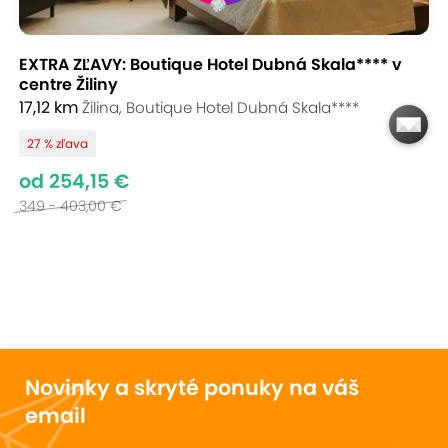
EXTRA ZĽAVY: Boutique Hotel Dubná Skala**** v
centre Žiliny
17,12 km
Žilina, Boutique Hotel Dubná Skala****
27 % zľava
od 254,15 €
349 - 403,00 €
Novinky a skryté ponuky na váš
email