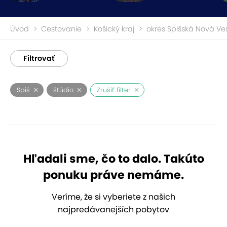
Úvod
Cestovanie
Košický kraj
okres Spišská Nová Ve
Filtrovať
Spiš
štúdio
Zrušiť filter
Hľadali sme, čo to dalo. Takúto
ponuku práve nemáme.
Veríme, že si vyberiete z našich
najpredávanejších pobytov