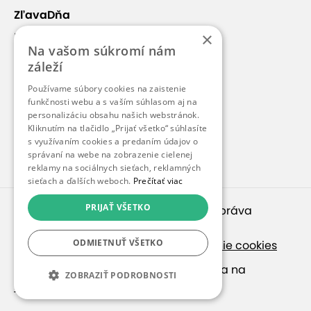
ZľavaDňa
×
Náš príbeh
Na vašom súkromí nám
Kontakt
záleží
Kariéra
Používame súbory cookies na zaistenie
Blog
funkčnosti webu a s vaším súhlasom aj na
personalizáciu obsahu našich webstránok.
Pre médiá
Kliknutím na tlačidlo „Prijať všetko“ súhlasíte
s využívaním cookies a predaním údajov o
Pre partnerov
správaní na webe na zobrazenie cielenej
reklamy na sociálnych sieťach, reklamných
sieťach a ďalších weboch.
Prečítať viac
PRIJAŤ VŠETKO
© 2010 – 2026
inspirago s. r. o.
. Všetky práva
vyhradené.
ODMIETNUŤ VŠETKO
Ochrana osobných údajov
|
Nastavenie cookies
Ak hľadáte ponuky v češtine, pozrite sa na
ZOBRAZIŤ PODROBNOSTI
SlevaDne.cz
.