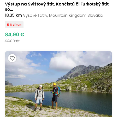
Výstup na Svišťový štít, Končistú či Furkotský štít
so...
18,35 km
Vysoké Tatry, Mountain Kingdom Slovakia
5 % zľava
84,90 €
90,00 €