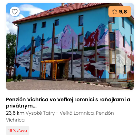
9,8
Penzión Víchrica vo Veľkej Lomnici s raňajkami a
privátnym...
23,6 km
Vysoké Tatry - Veľká Lomnica, Penzión
Víchrica
16 % zľava