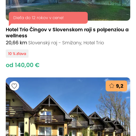
Dieťa do 12 rokov v cene!
Hotel Trio Čingov v Slovenskom raji s polpenziou a
wellness
20,66 km
Slovenský raj - Smižany, Hotel Trio
10 % zľava
od 140,00 €
9,2