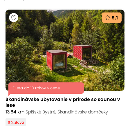
9,1
Dieťa do 10 rokov v cene.
Škandinávske ubytovanie v prírode so saunou v
lese
13,64 km
Spišské Bystré, Škandinávske domčeky
6 % zľava