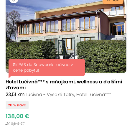
SKIPAS do Snowpark Lučivná v
cene pobytu!
Hotel Lučivná*** s raňajkami, wellness a ďalšími
zľavami
23,51 km
Lučivná - Vysoké Tatry, Hotel Lučivná***
20 % zľava
138,00 €
246,00 €