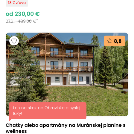
18 % zľava
od 230,00 €
276 - 489,00 €
8,8
Len na skok od Obroviska a syslej
lúky!
Chatky alebo apartmány na Muránskej planine s
wellness