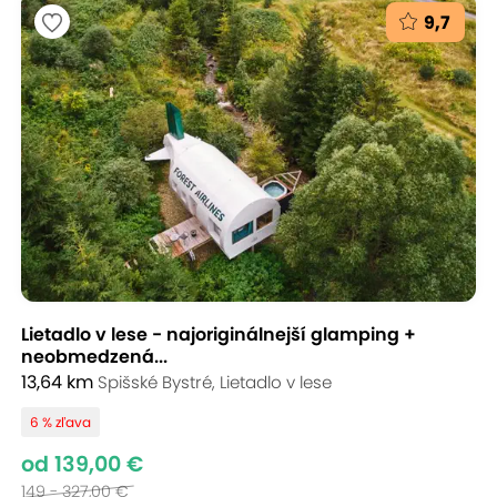
9,7
Lietadlo v lese - najoriginálnejší glamping +
neobmedzená...
13,64 km
Spišské Bystré, Lietadlo v lese
6 % zľava
od 139,00 €
149 - 327,00 €