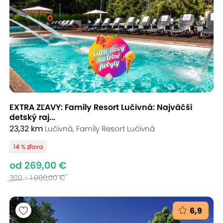
EXTRA ZĽAVY: Family Resort Lučivná: Najväčší
detský raj...
23,32 km
Lučivná, Family Resort Lučivná
14 % zľava
od 269,00 €
300 - 1 000,00 €
6,9