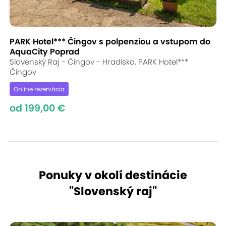
PARK Hotel*** Čingov s polpenziou a vstupom do
AquaCity Poprad
Slovenský Raj - Čingov - Hradisko, PARK Hotel***
Čingov
Online rezervácia
od 199,00 €
Ponuky v okolí destinácie
"
Slovenský raj
"