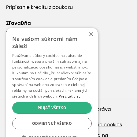
Pripísanie kreditu z poukazu
ZľavaDňa
×
Náš príbeh
Na vašom súkromí nám
Kontakt
záleží
Kariéra
Používame súbory cookies na zaistenie
Blog
funkčnosti webu a s vaším súhlasom aj na
personalizáciu obsahu našich webstránok.
Pre médiá
Kliknutím na tlačidlo „Prijať všetko“ súhlasíte
s využívaním cookies a predaním údajov o
Pre partnerov
správaní na webe na zobrazenie cielenej
reklamy na sociálnych sieťach, reklamných
sieťach a ďalších weboch.
Prečítať viac
PRIJAŤ VŠETKO
© 2010 – 2026
inspirago s. r. o.
. Všetky práva
vyhradené.
ODMIETNUŤ VŠETKO
Ochrana osobných údajov
|
Nastavenie cookies
Ak hľadáte ponuky v češtine, pozrite sa na