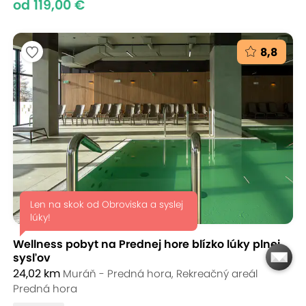
od 119,00 €
8,8
Len na skok od Obroviska a syslej
lúky!
Wellness pobyt na Prednej hore blízko lúky plnej
sysľov
24,02 km
Muráň - Predná hora, Rekreačný areál
Predná hora