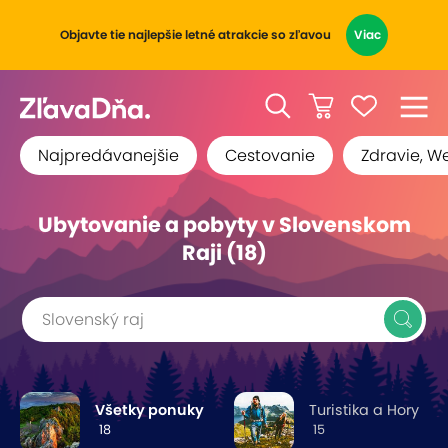
Objavte tie najlepšie letné atrakcie so zľavou
Viac
Najpredávanejšie
Cestovanie
Zdravie, W
Ubytovanie a pobyty v Slovenskom
Raji (18)
Slovenský raj
Všetky ponuky
Turistika a Hory
18
15